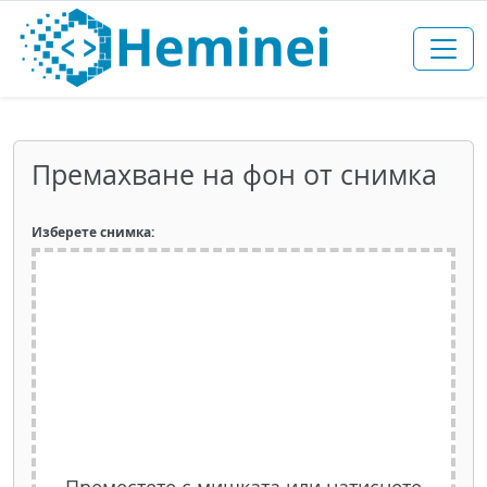
Премахване на фон от снимка
Изберете снимка:
Преместете с мишката или натиснете