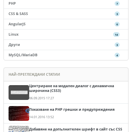
PHP
7
CSS & SASS
3
AngularJS
0
Linux
14
Други
3
MySQL/MariaDB
4
НАЙ-ПРЕГЛЕЖДАНИ СТАТИИ
Центриране на модален диалог с динамична
широчина (CSS3)
06.09.2015 17:27
Показване на PHP грешки и предупреждения
14.01.2016 13:52
Добавяне на допълнителен шрифт в сайт със CSS